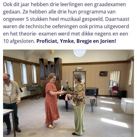
Ook dit jaar hebben drie leerlingen een graadexamen
gedaan. Ze hebben alle drie hun programma van
ongeveer 5 stukken heel muzikaal gespeeld. Daarnaast
waren de technische oefeningen ook prima uitgevoerd
en het theorie- examen werd met dikke negens en een
10 afgesloten.
Proficiat, Ymke, Bregje en Jorien!