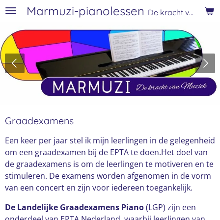
Marmuzi-pianolessen
Ga
De kracht van muziek
direct
naar
de
hoofdinhoud
Graadexamens
Een keer per jaar stel ik mijn leerlingen in de gelegenheid
om een graadexamen bij de EPTA te doen.Het doel van
de graadexamens is om de leerlingen te motiveren en te
stimuleren. De examens worden afgenomen in de vorm
van een concert en zijn voor iedereen toegankelijk.
De Landelijke Graadexamens Piano
(LGP) zijn een
onderdeel van EPTA Nederland, waarbij leerlingen van