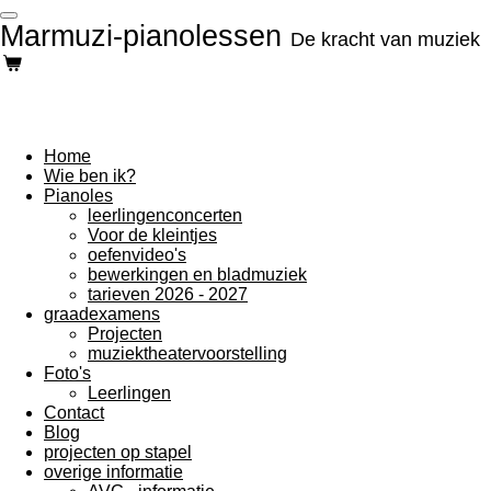
Ga
Marmuzi-pianolessen
De kracht van muziek
direct
naar
de
hoofdinhoud
Home
Wie ben ik?
Pianoles
leerlingenconcerten
Voor de kleintjes
oefenvideo's
bewerkingen en bladmuziek
tarieven 2026 - 2027
graadexamens
Projecten
muziektheatervoorstelling
Foto's
Leerlingen
Contact
Blog
projecten op stapel
overige informatie