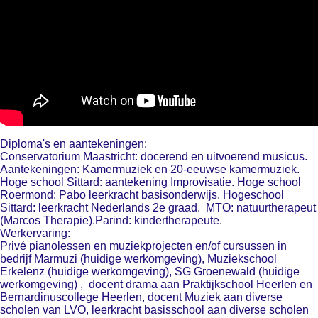
Diploma's en aantekeningen:
Conservatorium Maastricht: docerend en uitvoerend musicus.
Aantekeningen: Kamermuziek en 20-eeuwse kamermuziek.
Hoge school Sittard: aantekening Improvisatie. Hoge school
Roermond: Pabo leerkracht basisonderwijs. Hogeschool
Sittard: leerkracht Nederlands 2e graad. MTO: natuurtherapeut
(Marcos Therapie).Parind: kindertherapeute.
Werkervaring:
Privé pianolessen en muziekprojecten en/of cursussen in
bedrijf Marmuzi (huidige werkomgeving), Muziekschool
Erkelenz (huidige werkomgeving), SG Groenewald (huidige
werkomgeving) , docent drama aan Praktijkschool Heerlen en
Bernardinuscollege Heerlen, docent Muziek aan diverse
scholen van LVO, leerkracht basisschool aan diverse scholen