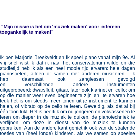
"Mijn missie is het om 'muziek maken' voor iedereen
toegankelijk te maken!"
Ik ben Marjorie Breekveldt en ik speel piano vanaf mijn 9e. Al
vrij snel wist ik dat ik naar het conservatorium wilde en die
studietijd heb ik als een heel mooie tijd ervaren: hele dagen
pianospelen, alleen of samen met anderen musiceren. Ik
heb daarnaast ook zanglessen gevolgd
en verschillende andere instrumenten
uitgeprobeerd: dwarsfluit, gitaar, later ook klarinet en cello; om
op die manier weer even beginner te zijn en te ervaren hoe
leuk het is om steeds meer tonen uit je instrument te kunnen
halen, of vibrato op de cello te leren. Geweldig, als dat al bij
één toon lukt! Het is heerlijk om nu jongeren en volwassenen te
leren om dieper in de muziek te duiken, de pianotechniek te
verfijnen, om deze in dienst van de muziek te kunnen
gebruiken. Aan de andere kant geniet ik ook van de stralende
toetjes van (heel jonge) kinderen, als we samen op speelse