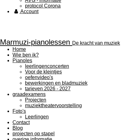
AVG - informatie
protocol Corona
Account
Marmuzi-pianolessen
De kracht van muziek
Home
Wie ben ik?
Pianoles
leerlingenconcerten
Voor de kleintjes
oefenvideo's
bewerkingen en bladmuziek
tarieven 2026 - 2027
graadexamens
Projecten
muziektheatervoorstelling
Foto's
Leerlingen
Contact
Blog
projecten op stapel
overige informatie