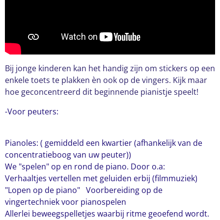
Bij jonge kinderen kan het handig zijn om stickers op een
enkele toets te plakken èn ook op de vingers. Kijk maar
hoe geconcentreerd dit beginnende pianistje speelt!
-Voor peuters:
Pianoles: ( gemiddeld een kwartier (afhankelijk van de
concentratieboog van uw peuter))
We "spelen" op en rond de piano. Door o.a:
Verhaaltjes vertellen met geluiden erbij (filmmuziek)
"Lopen op de piano" Voorbereiding op de
vingertechniek voor pianospelen
Allerlei beweegspelletjes waarbij ritme geoefend wordt.