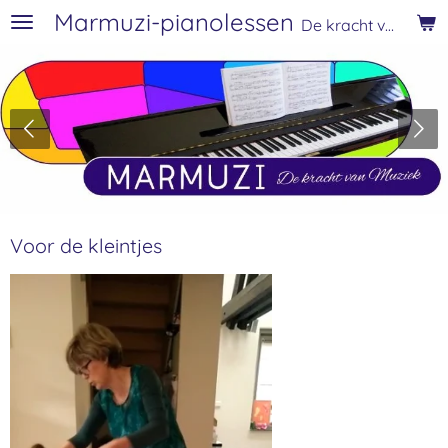
Marmuzi-pianolessen
Ga
De kracht van muziek
direct
naar
de
hoofdinhoud
Voor de kleintjes