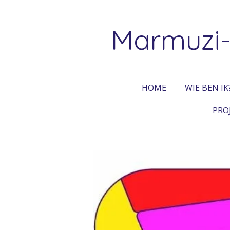
Ga
direct
Marmuzi-
naar
de
hoofdinhoud
HOME
WIE BEN IK
PRO