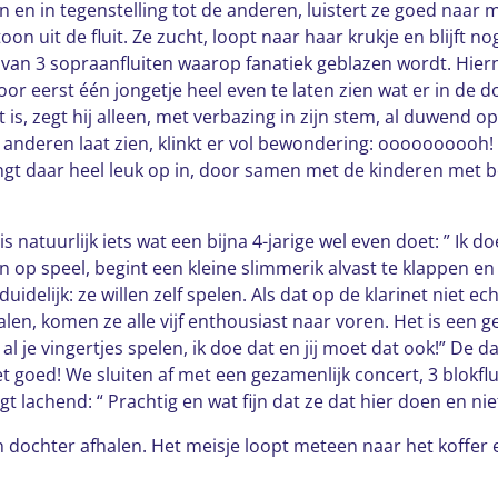
n in tegenstelling tot de anderen, luistert ze goed naar mij
on uit de fluit. Ze zucht, loopt naar haar krukje en blijft n
 van 3 sopraanfluiten waarop fanatiek geblazen wordt. Hiern
r eerst één jongetje heel even te laten zien wat er in de do
is, zegt hij alleen, met verbazing in zijn stem, al duwend op 
nderen laat zien, klinkt er vol bewondering: oooooooooh! 
ingt daar heel leuk op in, door samen met de kinderen met be
is natuurlijk iets wat een bijna 4-jarige wel even doet: ” Ik 
dan op speel, begint een kleine slimmerik alvast te klappen 
delijk: ze willen zelf spelen. Als dat op de klarinet niet ec
halen, komen ze alle vijf enthousiast naar voren. Het is een 
 al je vingertjes spelen, ik doe dat en jij moet dat ook!” De 
t goed! We sluiten af met een gezamenlijk concert, 3 blokfl
lachend: “ Prachtig en wat fijn dat ze dat hier doen en niet 
jn dochter afhalen. Het meisje loopt meteen naar het koffer 