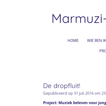
Ga
direct
Marmuzi
naar
de
hoofdinhoud
HOME
WIE BEN IK
PRO
De dropfluit!
Gepubliceerd op 31 juli 2016 om 23
Project: Muziek beleven voor jon