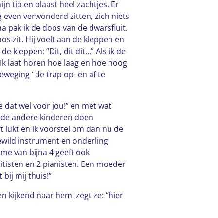
n tip en blaast heel zachtjes. Er
og even verwonderd zitten, zich niets
a pak ik de doos van de dwarsfluit.
os zit. Hij voelt aan de kleppen en
de kleppen: “Dit, dit dit…” Als ik de
Ik laat horen hoe laag en hoe hoog
weging ‘ de trap op- en af te
doe dat wel voor jou!” en met wat
en de andere kinderen doen
ht lukt en ik voorstel om dan nu de
gewild instrument en onderling
dame van bijna 4 geeft ook
uitisten en 2 pianisten. Een moeder
bij mij thuis!”
en kijkend naar hem, zegt ze: “hier