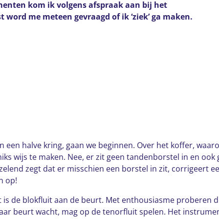
menten kom ik volgens afspraak aan bij het
t word me meteen gevraagd of ik ‘ziek’ ga maken.
 in een halve kring, gaan we beginnen. Over het koffer, waar
 niks wijs te maken. Nee, er zit geen tandenborstel in en ook
elend zegt dat er misschien een borstel in zit, corrigeert e
n op!
t is de blokfluit aan de beurt. Met enthousiasme proberen de
haar beurt wacht, mag op de tenorfluit spelen. Het instrument 