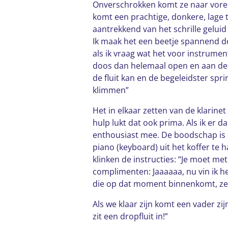
Onverschrokken komt ze naar voren e
komt een prachtige, donkere, lage to
aantrekkend van het schrille geluid
Ik maak het een beetje spannend doo
als ik vraag wat het voor instrument 
doos dan helemaal open en aan de a
de fluit kan en de begeleidster spr
klimmen”
Het in elkaar zetten van de klarinet 
hulp lukt dat ook prima. Als ik er 
enthousiast mee. De boodschap is dui
piano (keyboard) uit het koffer te 
klinken de instructies: “Je moet met
complimenten: Jaaaaaa, nu vin ik he
die op dat moment binnenkomt, zegt 
Als we klaar zijn komt een vader zi
zit een dropfluit in!”