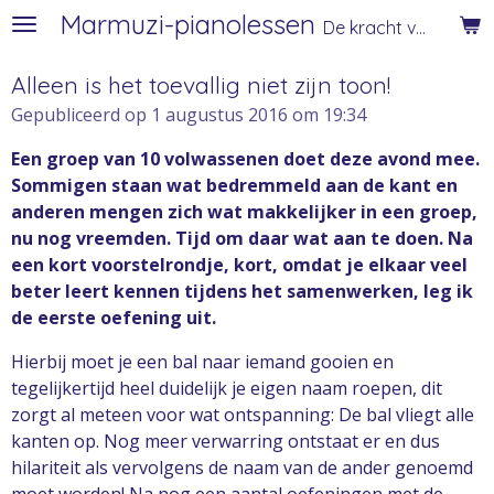
Marmuzi-pianolessen
Ga
De kracht van muziek
direct
naar
Alleen is het toevallig niet zijn toon!
de
Gepubliceerd op 1 augustus 2016 om 19:34
hoofdinhoud
Een groep van 10 volwassenen doet deze avond mee.
Sommigen staan wat bedremmeld aan de kant en
anderen mengen zich wat makkelijker in een groep,
nu nog vreemden. Tijd om daar wat aan te doen. Na
een kort voorstelrondje, kort, omdat je elkaar veel
beter leert kennen tijdens het samenwerken, leg ik
de eerste oefening uit.
Hierbij moet je een bal naar iemand gooien en
tegelijkertijd heel duidelijk je eigen naam roepen, dit
zorgt al meteen voor wat ontspanning: De bal vliegt alle
kanten op. Nog meer verwarring ontstaat er en dus
hilariteit als vervolgens de naam van de ander genoemd