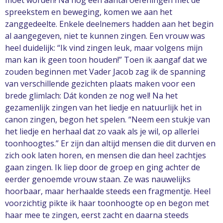
moet worden! Na nog een aantal oefeningen met de
spreekstem en beweging, komen we aan het
zanggedeelte. Enkele deelnemers hadden aan het begin
al aangegeven, niet te kunnen zingen. Een vrouw was
heel duidelijk: “Ik vind zingen leuk, maar volgens mijn
man kan ik geen toon houden!” Toen ik aangaf dat we
zouden beginnen met Vader Jacob zag ik de spanning
van verschillende gezichten plaats maken voor een
brede glimlach: Dát konden ze nog wel! Na het
gezamenlijk zingen van het liedje en natuurlijk het in
canon zingen, begon het spelen. “Neem een stukje van
het liedje en herhaal dat zo vaak als je wil, op allerlei
toonhoogtes.” Er zijn dan altijd mensen die dit durven en
zich ook laten horen, en mensen die dan heel zachtjes
gaan zingen. Ik liep door de groep en ging achter de
eerder genoemde vrouw staan. Ze was nauwelijks
hoorbaar, maar herhaalde steeds een fragmentje. Heel
voorzichtig pikte ik haar toonhoogte op en begon met
haar mee te zingen, eerst zacht en daarna steeds