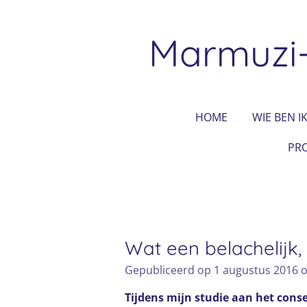
Ga
direct
Marmuzi
naar
de
hoofdinhoud
HOME
WIE BEN IK
PRO
Wat een belachelijk, 
Gepubliceerd op 1 augustus 2016 
Tijdens mijn studie aan het cons