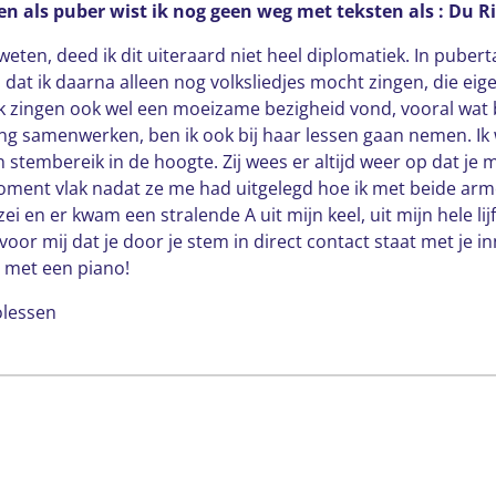
 en als puber wist ik nog geen weg met teksten als : Du 
 weten, deed ik dit uiteraard niet heel diplomatiek. In pubert
as dat ik daarna alleen nog volksliedjes mocht zingen, die ei
ik zingen ook wel een moeizame bezigheid vond, vooral wat 
ing samenwerken, ben ik ook bij haar lessen gaan nemen. Ik
 stembereik in de hoogte. Zij wees er altijd weer op dat je 
moment vlak nadat ze me had uitgelegd hoe ik met beide 
i en er kwam een stralende A uit mijn keel, uit mijn hele lijf
oor mij dat je door je stem in direct contact staat met je inn
et met een piano!
olessen